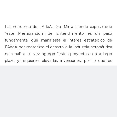
La presidenta de FAdeA, Dra. Mirta Iriondo expuso que
“este Memorándum de Entendimiento es un paso
fundamental que manifiesta el interés estratégico de
FAdeA por motorizar el desarrollo la industria aeronáutica
nacional” a su vez agregó “estos proyectos son a largo
plazo y requieren elevadas inversiones, por lo que es
importante la colaboración comprometida de las partes
para su realización gradual”, finalmente expuso “esta
iniciativa de nacionalización de componentes del IA-63
Pampa comenzó en el año 2014, cuando sólo un 3% de las
piezas del avión eran locales, en la actualidad alcanzan el
13% y el objetivo propuesto para el año 2023 es llevarlas al
16%”