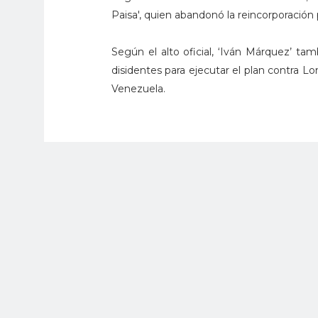
Paisa', quien abandonó la reincorporación
Según el alto oficial, ‘Iván Márquez’ ta
disidentes para ejecutar el plan contra 
Venezuela.
“Con la información detallada suminis