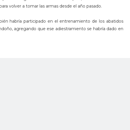
 para volver a tomar las armas desde el año pasado.
mbién habría participado en el entrenamiento de los abatidos
Londoño, agregando que ese adiestramiento se habría dado en
trada por la fuente humana, sobre el inminente ataque al