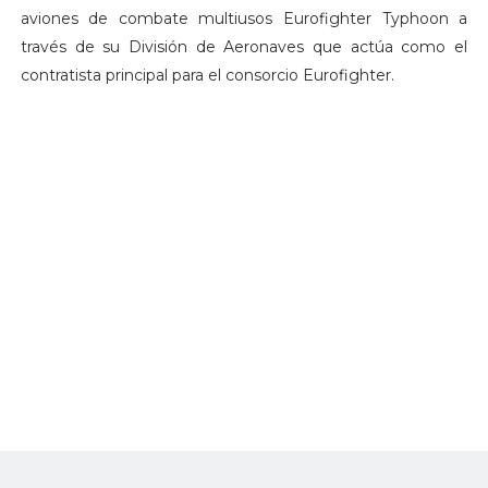
aviones de combate multiusos Eurofighter Typhoon a
través de su División de Aeronaves que actúa como el
contratista principal para el consorcio Eurofighter.
Con el radar Captor E-Scan y nuevas modernizaciones al