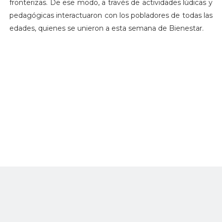
fronterizas. De ese modo, a través de actividades lúdicas y
pedagógicas interactuaron con los pobladores de todas las
edades, quienes se unieron a esta semana de Bienestar.
A bordo del Buque ARC “Golfo de Urabá” fue transportado