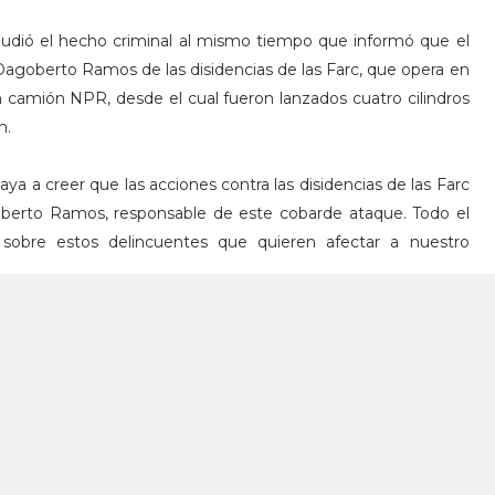
udió el hecho criminal al mismo tiempo que informó que el
agoberto Ramos de las disidencias de las Farc, que opera en
 camión NPR, desde el cual fueron lanzados cuatro cilindros
n.
vaya a creer que las acciones contra las disidencias de las Farc
oberto Ramos, responsable de este cobarde ataque. Todo el
sobre estos delincuentes que quieren afectar a nuestro
n Duque Márquez, rechazó este sábado a nombre de los
 de la Policía Nacional en el municipio caucano de Santander
servidores de la institución.