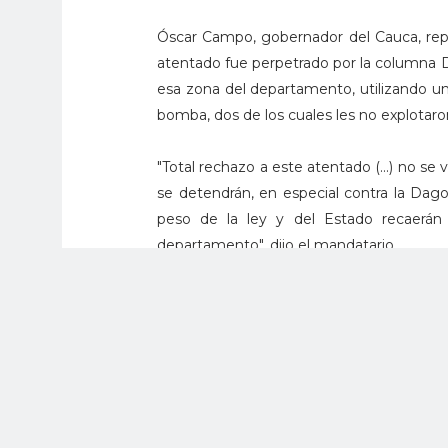
Óscar Campo, gobernador del Cauca, rep
atentado fue perpetrado por la columna D
esa zona del departamento, utilizando un
bomba, dos de los cuales les no explotaro
"Total rechazo a este atentado (...) no se 
se detendrán, en especial contra la Dag
peso de la ley y del Estado recaerán 
departamento", dijo el mandatario.
El Presidente de la República, Ivá
colombianos el ataque contra la estación
de Quilichao, que causó la muerte a varios 