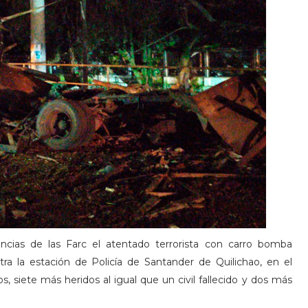
encias de las Farc el atentado terrorista con carro bomba
tra la estación de Policía de Santander de Quilichao, en el
 siete más heridos al igual que un civil fallecido y dos más