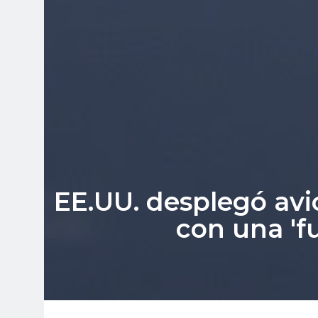
EE.UU. desplegó av
con una 'f