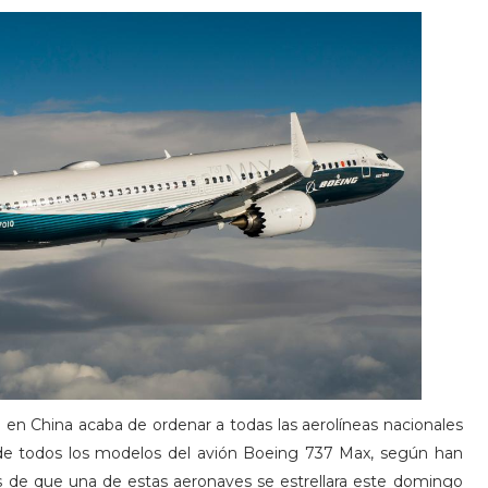
il en China acaba de ordenar a todas las aerolíneas nacionales
de todos los modelos del avión Boeing 737 Max, según han
s de que una de estas aeronaves se estrellara este domingo