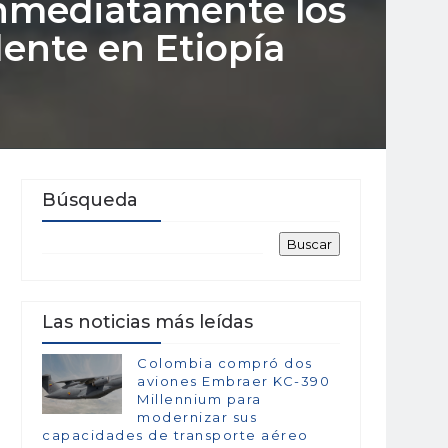
inmediatamente los
dente en Etiopía
Búsqueda
Las noticias más leídas
Colombia compró dos
aviones Embraer KC-390
Millennium para
modernizar sus
capacidades de transporte aéreo