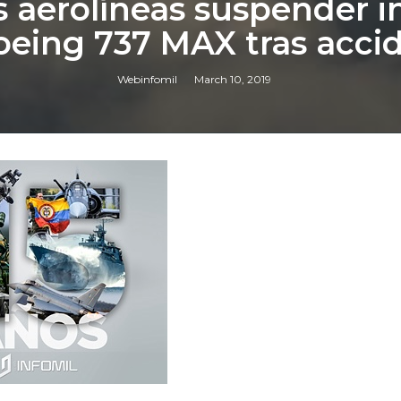
s aerolíneas suspender 
oeing 737 MAX tras acci
Webinfomil
March 10, 2019