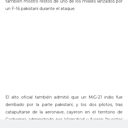
también mostró restos de uno de los misiles lanzados por
un F-16 pakistaní durante el ataque.
El alto oficial también admitió que un MiG-21 indio fue
derribado por la parte pakistaní, y los dos pilotos, tras
catapultarse de la aeronave, cayeron en el territorio de
Cachemira administrado por Islamabad y fueron "puestos
en custodia" por el Ejército de Pakistán.