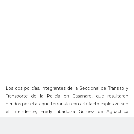
Los dos policías, integrantes de la Seccional de Tránsito y
Transporte de la Policía en Casanare, que resultaron
heridos por el ataque terrorista con artefacto explosivo son
el intendente, Fredy Tibaduiza Gómez de Aguachica
(Cesar) comandante y el patrullero Robinson Ariza
Jiménez de Cumaral (Meta).