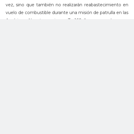
vez, sino que también no realizarán reabastecimiento en
vuelo de combustible durante una misión de patrulla en las
Américas. Nuestros aviones Tu-160 llegan a su base en
Venezuela, realizarían vuelos, ejecutarían sus misiones y
luego se reemplazarían de forma rotativa", dijo.
Por su parte el coronel Eduard Rodyukov, miembro de la
Academia de Ciencia Militar de Rusia, dijo que el
despliegue de los Tu-160 en el Caribe "es una especie de
señal hacia Trump para hacerlo darse cuenta de que si
abandona los acuerdos de desarme nuclear esto tendrá un
efecto boomerang", en referencia a las intenciones del
mandatario estadounidense de retirar a su país del tratado
INF de limitación de misiles nucleares de alcance medio,
firmado con Rusia en 1987, tras a acusar a Moscú de
incumplirlo.