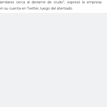
o similares cerca al derrame de crudo”, expresó la empresa
n su cuenta en Twitter, luego del atentado.
n de contingencia para contener la mancha de crudo que se
quebrada La Llana. “Inmediatamente se conoció el hecho,
al de Gestión del Riesgo y Desastres de Teorama y a las
tes. Además, activó el punto de control permanente en La