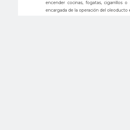
encender cocinas, fogatas, cigarrillos 
encargada de la operación del oleoducto e
Ecopetrol activó este miércoles un pla
extiende en el río Catatumbo y en la 
Ecopetrol notificó al Consejo Municip
autoridades ambientales correspondien