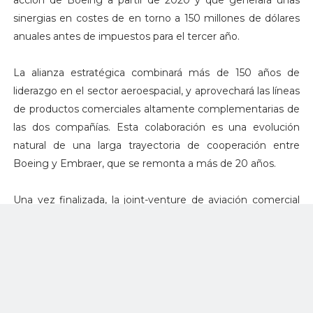
acción de Boeing a partir de 2020 y que generará unas
sinergias en costes de en torno a 150 millones de dólares
anuales antes de impuestos para el tercer año.
La alianza estratégica combinará más de 150 años de
liderazgo en el sector aeroespacial, y aprovechará las líneas
de productos comerciales altamente complementarias de
las dos compañías. Esta colaboración es una evolución
natural de una larga trayectoria de cooperación entre
Boeing y Embraer, que se remonta a más de 20 años.
Una vez finalizada, la joint-venture de aviación comercial
estará dirigida por un equipo situado en Brasil, que contará
con un presidente y un consejero delegado. Boeing tendrá
el control operacional y de gestión de la nueva compañía,
que se reportará directamente a Muilenburg.
La joint-venture se convertirá en uno de los centros de