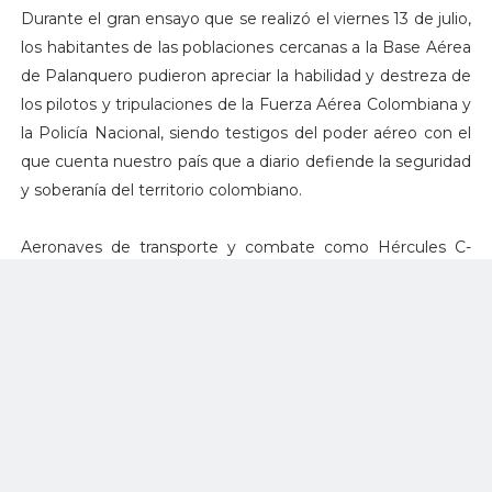
Durante el gran ensayo que se realizó el viernes 13 de julio,
los habitantes de las poblaciones cercanas a la Base Aérea
de Palanquero pudieron apreciar la habilidad y destreza de
los pilotos y tripulaciones de la Fuerza Aérea Colombiana y
la Policía Nacional, siendo testigos del poder aéreo con el
que cuenta nuestro país que a diario defiende la seguridad
y soberanía del territorio colombiano.
Aeronaves de transporte y combate como Hércules C-
130, Super Tucano, helicópteros Black Hawk, Tweet T-37,
Bell 206, Bell 212, AC-47 Fantasma, Huey II, C-295 y
aeronaves Kfir engalanarán el cielo de la capital de
Colombia con esta revista aérea el próximo 20 de julio de
2018.