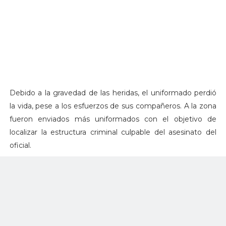
Debido a la gravedad de las heridas, el uniformado perdió
la vida, pese a los esfuerzos de sus compañeros. A la zona
fueron enviados más uniformados con el objetivo de
localizar la estructura criminal culpable del asesinato del
oficial.
El subteniente Andrés Felipe Cortes Díaz, fue un
destacado militar. Prueba de ello son las felicitaciones
recibidas así como los reconocimientos de sus superiores y
subalternos, que lo describen como un ser humano de
grandes cualidades.