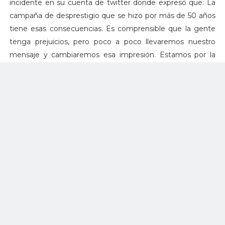
incidente en su cuenta de twitter donde expresó que: La
campaña de desprestigio que se hizo por más de 50 años
tiene esas consecuencias. Es comprensible que la gente
tenga prejuicios, pero poco a poco llevaremos nuestro
mensaje y cambiaremos esa impresión. Estamos por la
reconciliación, no más odios.
Este fin de semana Londoño continuará con su agenda:
Este sábado estará en la población de Génova y La
Tebaida. El domingo seguirá su campaña en Quimbaya.
Timochenko fue abucheado en
Armenia Y ASÍ DEBE SER EN TODA
COLOMBIA!
pic.twitter.com/Q4lqY9qLnL
— BOCHINCHE CALI ® 🌎
(@BochincheCali)
3 de febrero de