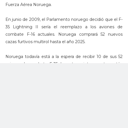
Fuerza Aérea Noruega.
En junio de 2009, el Parlamento noruego decidió que el F-
35 Lightning II sería el reemplazo a los aviones de
combate F-16 actuales. Noruega comprará 52 nuevos
cazas furtivos multirol hasta el año 2025.
Noruega todavía está a la espera de recibir 10 de sus 52
aviones de combate F-35. Los otros siete aparatos están
todavía estacionados en los Estados Unidos con fines de
capacitación y educación.
Según el plan, se enviarán seis aviones de combate a
Noruega anualmente desde 2017 hasta 2024. Los
primeros F-35 noruegos comenzarán a volar con total
capacidad de combate en 2019, y en 2025, la flota noruega
de F-35 estará operando completa a gran escala.