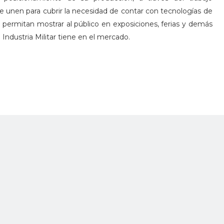
e unen para cubrir la necesidad de contar con tecnologías de
permitan mostrar al público en exposiciones, ferias y demás
Industria Militar tiene en el mercado.
n simulador virtual para la pistola Córdova que sea de alta
amento, para utilizarlo como herramienta de entrenamiento y
rse en una excelente línea de negocio para atender las