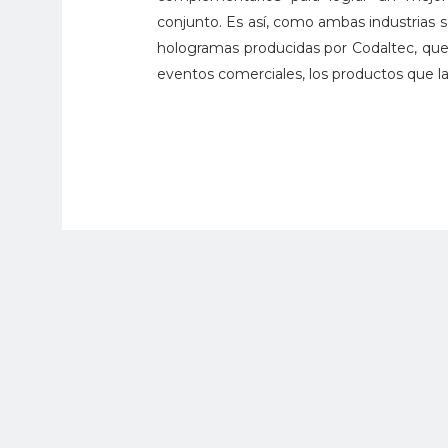
conjunto. Es así, como ambas industrias s
hologramas producidas por Codaltec, que 
eventos comerciales, los productos que la 
Igualmente, Indumil busca desarrollar u
movilidad y se adapte a otro tipo de arm
capacitación, el cual puede converti