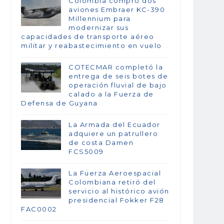
Colombia compró dos
aviones Embraer KC-390
Millennium para
modernizar sus
capacidades de transporte aéreo
militar y reabastecimiento en vuelo
COTECMAR completó la
entrega de seis botes de
operación fluvial de bajo
calado a la Fuerza de
Defensa de Guyana
La Armada del Ecuador
adquiere un patrullero
de costa Damen
FCS5009
La Fuerza Aeroespacial
Colombiana retiró del
servicio al histórico avión
presidencial Fokker F28
FAC0002