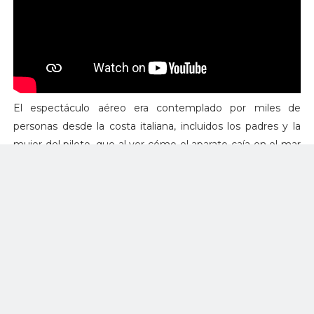
El espectáculo aéreo era contemplado por miles de
personas desde la costa italiana, incluidos los padres y la
mujer del piloto, que al ver cómo el aparato caía en el mar
se desmayó y tuvo que ser hospitalizada. El evento fue
inmediatamente interrumpido.
En un video aparecido en las redes se aprecia el momento
exacto en que el avión choca contra la superficie del mar
cuando realizaba un viraje.