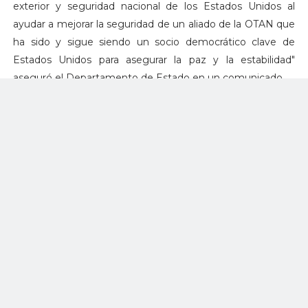
exterior y seguridad nacional de los Estados Unidos al
ayudar a mejorar la seguridad de un aliado de la OTAN que
ha sido y sigue siendo un socio democrático clave de
Estados Unidos para asegurar la paz y la estabilidad"
aseguró el Departamento de Estado en un comunicado.
El acuerdo potencial podría verse afectado por una disputa
que Boeing, que produce los aviones de combate, tiene
con el fabricante canadiense de aviones Bombardier. En
abril, Boeing presentó una demanda contra su
competidor, alegando que la firma con sede en Québec
utilizó subsidios del gobierno para vender sus aviones de la
Serie C en el mercado estadounidense a precios
extremadamente bajos.
La demanda de Boeing asegura que Bombardier vendió
75 aviones CS100 a las aerolíneas American y Delta