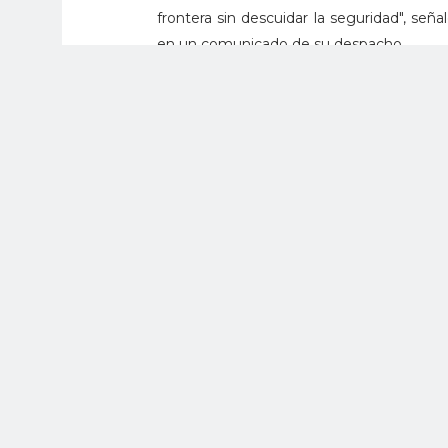
frontera sin descuidar la seguridad", seña
en un comunicado de su despacho.
El director de la autoridad migratoria 
ciudadanos venezolanos se mantiene de a
que los beneficiarios de la TMF, que en 
de frontera, se ha ampliado a todos los c
zonas de frontera en Colombia.
Éxodo masivo
En los últimos días miles de venezolanos 
medio de la precaria situación económica de
violentas protestas contra una Asamblea 
El director de Migración Colombia señal
pasos legales entre Colombia y Venezue