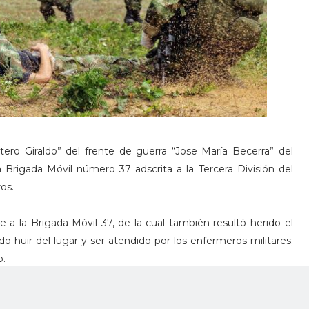
tero Giraldo” del frente de guerra “Jose María Becerra” del
a Brigada Móvil número 37 adscrita a la Tercera División del
os.
ce a la Brigada Móvil 37, de la cual también resultó herido el
do huir del lugar y ser atendido por los enfermeros militares;
o.
 del Ejército, general Juan Vicente Trujillo, informó que los