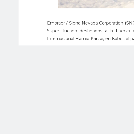
Embraer / Sierra Nevada Corporation (SNC
Super Tucano destinados a la Fuerza A
Internacional Hamid Karzai, en Kabul, el 
Los aviones conforman el primer lote de
forma paulatina por los Estados Unidos
2016, otros cuatro en 2017; y los ocho res
El avión de ataque de origen brasileño 
fuerzas aéreas en todo el mundo, y la fu
operará este tipo de aeronaves, con uni
Embraer y SNC ubicadas en Jacksonville, F
Los veinte A-29 fueron entregados a Afg
ataque rusos Mi-35 que están próximos a se