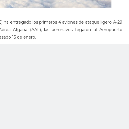
) ha entregado los primeros 4 aviones de ataque ligero A-29
érea Afgana (AAF), las aeronaves llegaron al Aeropuerto
pasado 15 de enero.
 un total de 20 A-29 Super Tucano que serán entregados de
 a Afganistán; cuatro aviones más serán entregado durante
tantes a finales de 2018.
propulsado por un motor turbo hélice ya es empleado por 10
erza aérea libanesa es el siguiente usuario que próximamente
dades fabricadas en Estados Unidos en las instalaciones de
lorida.
anistán llegan como un reemplazo para los helicópteros de
r retirados de la línea de vuelo.