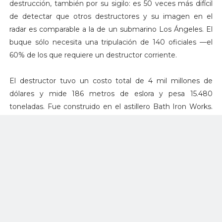
destrucción, también por su sigilo: es 50 veces más difícil
de detectar que otros destructores y su imagen en el
radar es comparable a la de un submarino Los Ángeles. El
buque sólo necesita una tripulación de 140 oficiales —el
60% de los que requiere un destructor corriente.
El destructor tuvo un costo total de 4 mil millones de
dólares y mide 186 metros de eslora y pesa 15.480
toneladas. Fue construido en el astillero Bath Iron Works.
Una "pirámide" donde se alojan los sistemas electrónicos
sobresale de su cubierta. Eso junto al casco de diseño
tumblehome le permiten parecerse a un destructor con
diseño futurista. Si bien sirve para dificultar ser detectado
por los radares enemigos, la pregunta que se hacen los
expertos es si ese tipo de embarcación podría soportar
tormentas en pleno océano.