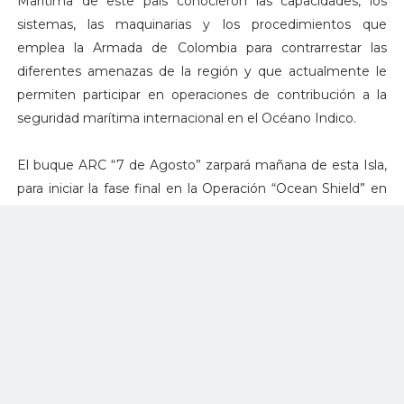
Marítima de este país conocieron las capacidades, los
sistemas, las maquinarias y los procedimientos que
emplea la Armada de Colombia para contrarrestar las
diferentes amenazas de la región y que actualmente le
permiten participar en operaciones de contribución a la
seguridad marítima internacional en el Océano Indico.
El buque ARC “7 de Agosto” zarpará mañana de esta Isla,
para iniciar la fase final en la Operación “Ocean Shield” en
contra del tráfico ilegal de embarcaciones en el Golfo de
Adén, el cuerno de África y el Océano Indico. Durante este
período, el buque realizará un encuentro en el mar con la
fragata HDMS “Absalom” de Dinamarca, que hace parte
de esta operación de seguridad.
La Armada de Colombia continuará brindando seguridad a
los buques que navegan en esta región del mundo,
contribuyendo a la seguridad marítima internacional. De