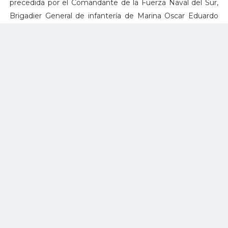
precedida por el Comandante de la Fuerza Naval del Sur,
Brigadier General de infantería de Marina Oscar Eduardo
Hernández Durán, el Comandante del Noveno Distrito de
Brasil, Vicealmirante Wagner Lopes de Moraes Zamith y el
Comandante General de Operaciones de la Amazonia y
Quinta Zona Naval de Perú, Vicealmirante Javier Alfonso
Gaviola Tejada.
Según palabras del Comandante de la Fuerza Naval del
sur, lo más importante de esta operación es desarrollar y
apoyar actividades encaminadas a conservar esta reserva
estratégica sostenible que es la Amazonia, protegiendo los
ríos fronterizos, estrechando los lazos de amistad y
cooperación con nuestros países vecinos.
La Armada Nacional continuará fortaleciendo los lazos de
hermandad entre los países vecinos mediante su
participación en las operaciones que permitan fortalecer la