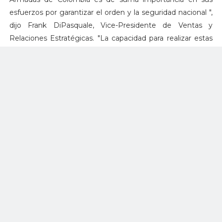
esfuerzos por garantizar el orden y la seguridad nacional ",
dijo Frank DiPasquale, Vice-Presidente de Ventas y
Relaciones Estratégicas. "La capacidad para realizar estas
reparaciones en el país representará un importante ahorro
para nuestros clientes y subraya nuestra capacidad de ser
un proveedor de servicios a lo largo del ciclo de vida de
nuestros helicópteros."
Colombia opera la cuarta mayor flota de helicópteros
Black Hawk en el mundo. Las características técnicas y
tácticas de la flota de helicópteros UH-60L proporcionan la
movilidad y penetración requerida por el Ejército
Colombiano para ejecutar una gran variedad de misiones
dinámicas. Para proporcionar el apoyo necesario a las
unidades de tierra del Ejercito Nacional, la División de
Aviación de Asalto Aéreo requiere una disponibilidad y
aeronavegabilidad óptima de la flota de aeronaves. El