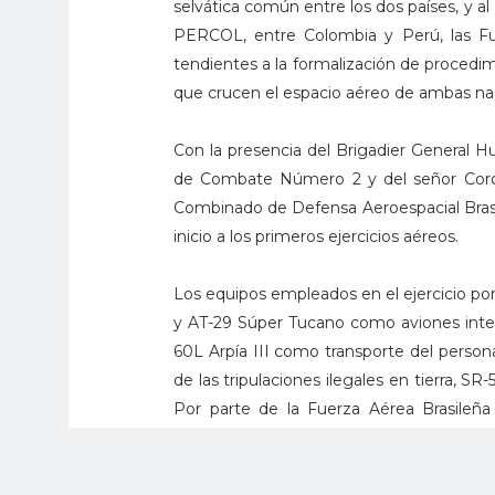
selvática común entre los dos países, y a
PERCOL, entre Colombia y Perú, las Fue
tendientes a la formalización de procedi
que crucen el espacio aéreo de ambas na
Con la presencia del Brigadier General
de Combate Número 2 y del señor Coron
Combinado de Defensa Aeroespacial Bras
inicio a los primeros ejercicios aéreos.
Los equipos empleados en el ejercicio po
y AT-29 Súper Tucano como aviones inter
60L Arpía III como transporte del perso
de las tripulaciones ilegales en tierra, 
Por parte de la Fuerza Aérea Brasileñ
“ilegales”, C-105 Amazonas para trans
Bandeirante y H-60 Black Hawk para búsq