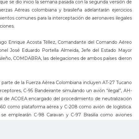
l que se dio inicio la semana pasada con la segunda versión de
rzas Aéreas colombiana y brasileña adelantarán ejercicios
mientos comunes para la interceptación de aeronaves ilegales
ciones.
 Hugo Enrique Acosta Téllez, Comandante del Comando Aéreo
el José Eduardo Portella Almeida, Jefe del Estado Mayor
ileño, COMDABRA, las delegaciones de ambos países dieron
r parte de la Fuerza Aérea Colombiana incluyen AT-27 Tucano
ceptores, C-95 Bandeirante simulando un avión “ilegal”, AH-
nal de ACOEA encargado del procedimiento de neutralización
SR-560 como plataforma aérea y C-208 como avión de logística.
a se emplearán C-98 Caravan y C-97 Brasilia como aviones
porte aéreo, A-29 Súper Tucano como interceptor, SC-95
ueda y rescate.