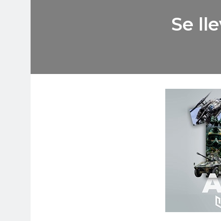
Se ll