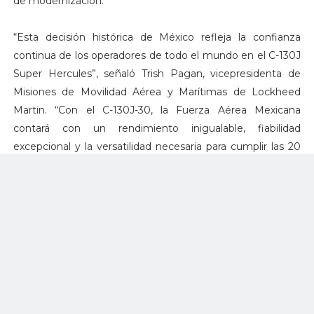
de modernización.
“Esta decisión histórica de México refleja la confianza
continua de los operadores de todo el mundo en el C-130J
Super Hercules”, señaló Trish Pagan, vicepresidenta de
Misiones de Movilidad Aérea y Marítimas de Lockheed
Martin. “Con el C-130J-30, la Fuerza Aérea Mexicana
contará con un rendimiento inigualable, fiabilidad
excepcional y la versatilidad necesaria para cumplir las 20
misiones certificadas del C-130J, tanto en México como a
nivel internacional”.
Durante más de 50 años, el C-130 Hércules ha sido un pilar
en la respuesta mexicana ante desastres naturales,
operaciones militares y misiones críticas, consolidándose
como un símbolo del compromiso del país con la
seguridad nacional y la cooperación regional. Su
continuidad operativa refuerza, además, la relación