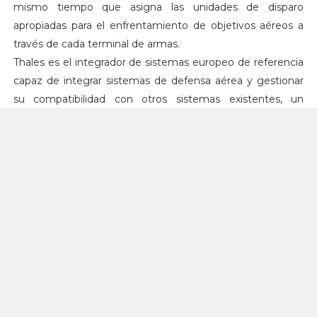
mismo tiempo que asigna las unidades de disparo
apropiadas para el enfrentamiento de objetivos aéreos a
través de cada terminal de armas.
Thales es el integrador de sistemas europeo de referencia
capaz de integrar sistemas de defensa aérea y gestionar
su compatibilidad con otros sistemas existentes, un
verdadero activo para que los usuarios puedan
desplegarlos de manera rápida y eficiente.
"Este segundo sistema de defensa aérea fortalecerá la
protección del territorio ucraniano, permitiendo la
detección temprana de amenazas existentes. Thales se
enorgullece de poner su experiencia al servicio de la
protección de Ucrania", Hervé Dammann, Vicepresidente
Ejecutivo, Sistemas Terrestres y Aéreos.