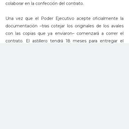
colaborar en la confección del contrato.
Una vez que el Poder Ejecutivo acepte oficialmente la
documentación –tras cotejar los originales de los avales
con las copias que ya enviaron– comenzará a correr el
contrato. El astillero tendrá 18 meses para entregar el
primer buque y otros 12 meses para ofrecer el segundo.
Los buques tendrán un desplazamiento de 1.700
toneladas, una eslora de 87 metros más de 12 metros de
manga y un calado de 3 metros y medio. Navegarán a un
máximo de 23 nudos y contarán con plataforma para
helicóptero.
En la proa tendrán el cañón de 30 milímetros, que será el
armamento principal, aunque la plataforma estará
preparada para colocarle un cañón de 76 milímetros. A su