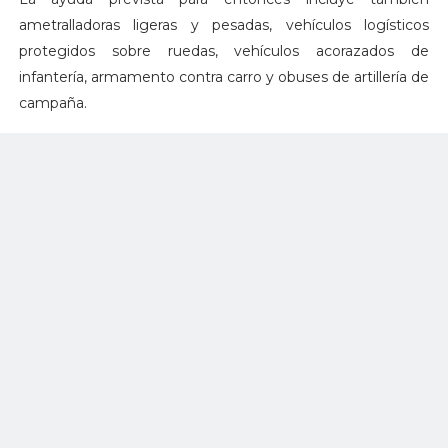
ametralladoras ligeras y pesadas, vehículos logísticos
protegidos sobre ruedas, vehículos acorazados de
infantería, armamento contra carro y obuses de artillería de
campaña.
También se suministrarán diversos sistemas de vigilancia
antiaérea y estaciones de armas remotas para defensa
contra drones, que están siendo preparados actualmente
por la industria española de defensa.
Durante su intervención, Robles ha subrayado que el
compromiso de los países aliados “no sólo proporciona los
sistemas de defensa que Ucrania necesita”, sino que,
además, supone “una inyección de moral y de respaldo a
los soldados y a la población civil ucraniana que vive bajo la
amenaza permanente de los drones y misiles rusos”.