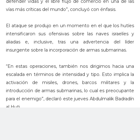
defender vidas y el libre flujo de comercio en una de las
vías más críticas del mundo”, concluyó con énfasis.
El ataque se produjo en un momento en el que los hutíes
intensificaron sus ofensivas sobre las naves israelíes y
aliadas e, inclusive, tras una advertencia del líder
insurgente sobre la incorporación de armas submarinas.
“En estas operaciones, también nos dirigimos hacia una
escalada en términos de intensidad y tipo. Esto implica la
activación de misiles, drones, barcos militares y la
introducción de armas submarinas, lo cual es preocupante
para el enemigo”, declaró este jueves Abdulmalik Badradín
al Huti.
Desde el 19 de noviembre, el grupo lleva lanzados por lo
menos unos 57 ataques, dos de ellos esta misma semana,
que acabaron con una nave incendiada y otra flotando a la