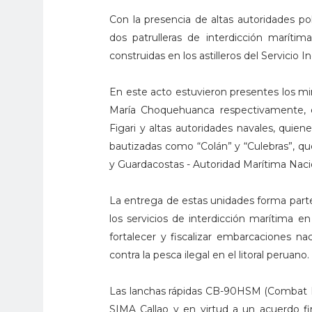
Con la presencia de altas autoridades pol
dos patrulleras de interdicción maríti
construidas en los astilleros del Servicio 
En este acto estuvieron presentes los m
María Choquehuanca respectivamente, e
Figari y altas autoridades navales, quien
bautizadas como “Colán” y “Culebras”, qu
y Guardacostas - Autoridad Marítima Naci
La entrega de estas unidades forma part
los servicios de interdicción marítima e
fortalecer y fiscalizar embarcaciones na
contra la pesca ilegal en el litoral peruano.
Las lanchas rápidas CB-90HSM (Combat Bo
SIMA Callao y en virtud a un acuerdo 