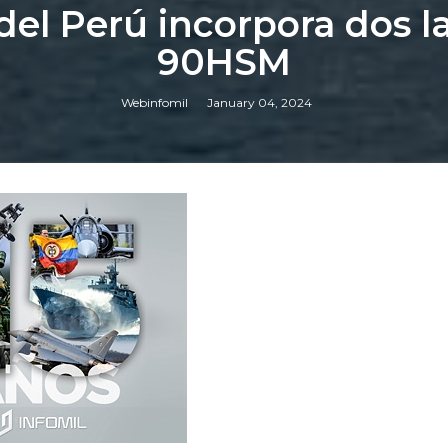
del Perú incorpora dos l
90HSM
Webinfomil
January 04, 2024