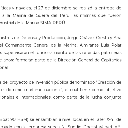
íticas y navales, el 27 de diciembre se realizó la entrega de
ma a la Marina de Guerra del Perú, las mismas que fueron
Industrial de la Marina SIMA-PERÚ.
inistros de Defensa y Producción, Jorge Chávez Cresta y Ana
l Comandante General de la Marina, Almirante Luis Polar
es supervisaron el funcionamiento de las referidas patrulleras
e ahora formarán parte de la Dirección General de Capitanías
onal.
e del proyecto de inversión pública denominado “Creación de
n el dominio marítimo nacional”, el cual tiene como objetivo
cionales e internacionales, como parte de la lucha conjunta
at 90 HSM) se ensamblan a nivel local, en el Taller X-41 de
firmado con la empresa sueca N. Sundin DockstaVarvet AB,