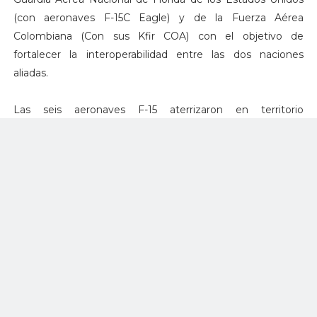
(con aeronaves F-15C Eagle) y de la Fuerza Aérea
Colombiana (Con sus Kfir COA) con el objetivo de
fortalecer la interoperabilidad entre las dos naciones
aliadas.
Las seis aeronaves F-15 aterrizaron en territorio
colombiano, apoyadas por dos aviones de transporte
estratégico C-17 Globemaster II y de reabastecimiento
aéreo KC-135.
El ejercicio aéreo internacional Relámpago se ha realizado
año tras año desde el 2014 y ha contado con participantes
y observadores de diferentes Fuerzas Aéreas. En los años
2018 y 2019 lo hicieron la Guardia Nacional de Estados
Unidos y la Fuerza Aérea del mismo país; y luego, en el
2020, se sumó la Fuerza Aérea Francesa con
observadores.