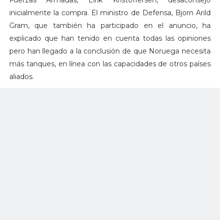
Fuerzas Armadas, Eirik Kristoffersen, desaconsejó
inicialmente la compra. El ministro de Defensa, Bjorn Arild
Gram, que también ha participado en el anuncio, ha
explicado que han tenido en cuenta todas las opiniones
pero han llegado a la conclusión de que Noruega necesita
más tanques, en línea con las capacidades de otros países
aliados.
Actualmente, el país tiene 36 unidades de tanques
Leopard 2A4NO en servicio, a la espera de ver cuántos
puede enviar a Ucrania. Oslo ha confirmado que contribuirá
con carros blindados al refuerzo de las capacidades
militares de las Fuerzas Armadas de Ucrania pero no ha
dado detalles al respecto.