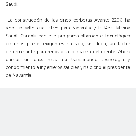
Saudi.
“La construcción de las cinco corbetas Avante 2200 ha
sido un salto cualitativo para Navantia y la Real Marina
Saudí. Cumplir con ese programa altamente tecnológico
en unos plazos exigentes ha sido, sin duda, un factor
determinante para renovar la confianza del cliente. Ahora
damos un paso más allá transfiriendo tecnología y
conocimiento a ingenieros saudíes”, ha dicho el presidente
de Navantia.
Ricardo Domínguez ha agradecido al Gobierno español su
respaldo y su trabajo en este proyecto, que garantiza
trabajo cualificado en la Bahía de Cádiz y supone un paso
más en el papel de Navantia como diseñador y
constructor de buques de alta tecnología. El programa
sostendrá 7.500 empleos cualificados en ambos países.