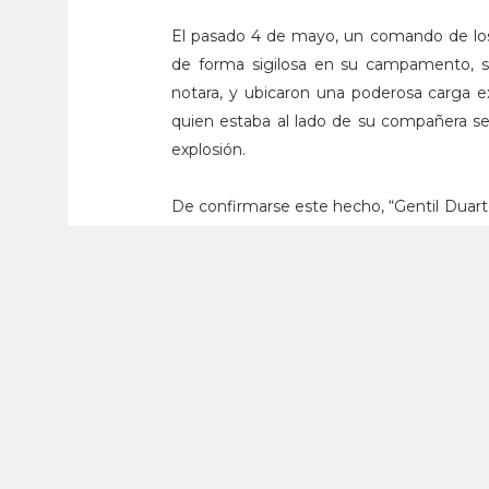
El pasado 4 de mayo, un comando de los 
de forma sigilosa en su campamento, s
notara, y ubicaron una poderosa carga e
quien estaba al lado de su compañera se
explosión.
De confirmarse este hecho, “Gentil Duarte
los últimos dos años, junto a “Jesús Santri
Alias 'Gentil Duarte', que responde a
importante líder dentro de las FARC-EP, pe
del proceso de paz que sostuvo esta guer
Este líder terrorista controlaba parte de l
lazos con grupos disidentes y organizaci
venta de cocaína en países vecinos.