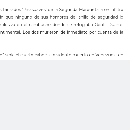
llamados ‘Pisasuaves’ de la Segunda Marquetalia se infiltró
in que ninguno de sus hombres del anillo de seguridad lo
xplosiva en el cambuche donde se refugiaba Gentil Duarte,
ntimental. Los dos murieron de inmediato por cuenta de la
” sería el cuarto cabecilla disidente muerto en Venezuela en
ch”, “El Paisa” y “Romaña”.
l nombre de Miguel Botache Santillana, fue hasta 2016 un
ro a finales de ese año se convirtió en uno de los disidentes
rilla con el Gobierno de Juan Manuel Santos.
as rutas del narcotráfico en el suroriente del país y mantenía
ones criminales internacionales, con el fin de garantizar la