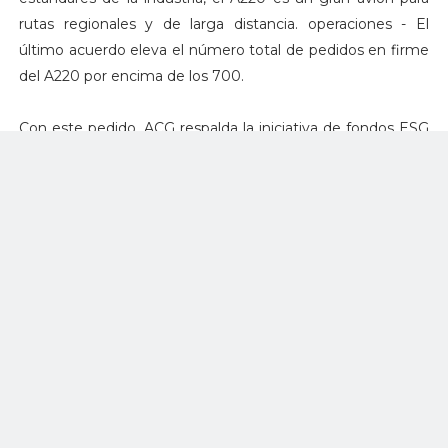
rutas regionales y de larga distancia. operaciones - El
último acuerdo eleva el número total de pedidos en firme
del A220 por encima de los 700.
Con este pedido, ACG respalda la iniciativa de fondos ESG
multimillonaria lanzada recientemente por Airbus que
contribuirá a la inversión en proyectos de desarrollo de
aviación sostenible.