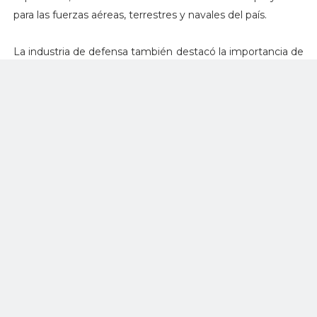
para las fuerzas aéreas, terrestres y navales del país.
La industria de defensa también destacó la importancia de
la producción local continua de equipos con la ayuda de
tecnología moderna y se comprometió a desarrollar más
sistemas autóctonos para las fuerzas armadas.
Turquía iniciará la producción en serie de su nuevo avión de