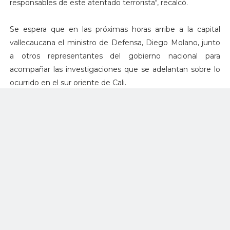
responsables de este atentado terrorista", recalcó.
Se espera que en las próximas horas arribe a la capital
vallecaucana el ministro de Defensa, Diego Molano, junto
a otros representantes del gobierno nacional para
acompañar las investigaciones que se adelantan sobre lo
ocurrido en el sur oriente de Cali.
Durante el hecho resultaron heridos:
1. Intendente Ochoa Rodriguez Óscar (aturdido por la
onda explosiva y afectación en oído, contusión en pie
izquierdo)
2. Patrullero Zapata López Felipe (presenta múltiples
esquirlas en ambas piernas)
3. Patrullero Osorio Zuluaga Carlos Julián (herida irregular
en el cráneo, esquirla a la altura del cuello)
4. Patrullero Flórez Álvarez Óscar Iván (aturdido por la