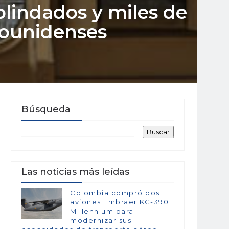
lindados y miles de
dounidenses
Búsqueda
Las noticias más leídas
Colombia compró dos
aviones Embraer KC-390
Millennium para
modernizar sus