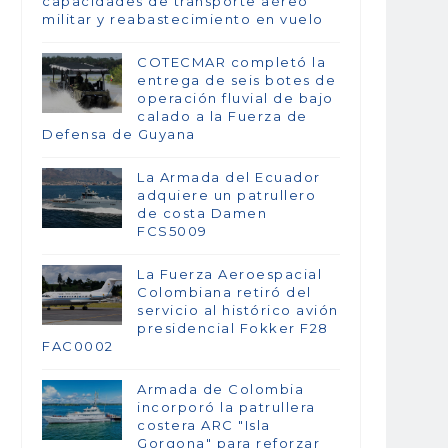
capacidades de transporte aéreo
militar y reabastecimiento en vuelo
COTECMAR completó la
entrega de seis botes de
operación fluvial de bajo
calado a la Fuerza de
Defensa de Guyana
La Armada del Ecuador
adquiere un patrullero
de costa Damen
FCS5009
La Fuerza Aeroespacial
Colombiana retiró del
servicio al histórico avión
presidencial Fokker F28
FAC0002
Armada de Colombia
incorporó la patrullera
costera ARC "Isla
Gorgona" para reforzar