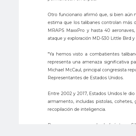
Otro funcionario afirmó que, si bien aún no
estima que los talibanes controlan más 
MRAPS MaxxPro y hasta 40 aeronaves, i
ataque y exploración MD-530 Little Bird y
"Ya hemos visto a combatientes taliba
representa una amenaza significativa par
Michael McCaul, principal congresista re
Representantes de Estados Unidos.
Entre 2002 y 2017, Estados Unidos le dio 
armamento, incluidas pistolas, cohetes,
recopilación de inteligencia.
Pero aeronaves como los helicópteros Si
ayuda militar de Estados Unidos y se sup