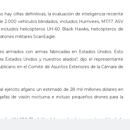
 hay cifras definitivas, la evaluación de inteligencia reciente
de 2.000 vehículos blindados, incluidos Humvees, M1117 ASV
ncluidos helicópteros UH-60 Black Hawks, helicópteros de
 drones militares ScanEagle.
nes armados con armas fabricadas en Estados Unidos. Esto
a Estados Unidos y nuestros aliados", dijo el representante
publicano en el Comité de Asuntos Exteriores de la Cámara de
al ejército afgano un estimado de 28 mil millones dólares en
 gafas de visión nocturna e incluso pequeños drones para la
korky UH-60A Black Hawk han sido el signo más visible de la
onía que eran la mayor ventaja del ejército afgano sobre los