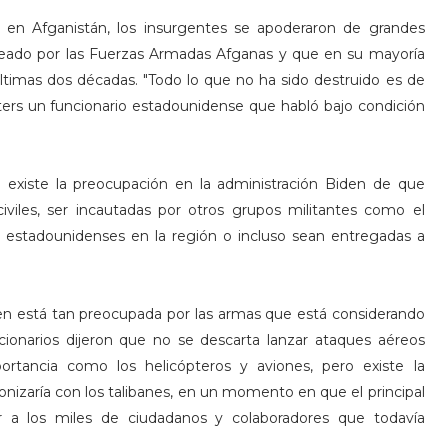
r en Afganistán, los insurgentes se apoderaron de grandes
ado por las Fuerzas Armadas Afganas y que en su mayoría
ltimas dos décadas. "Todo lo que no ha sido destruido es de
euters un funcionario estadounidense que habló bajo condición
 existe la preocupación en la administración Biden de que
viles, ser incautadas por otros grupos militantes como el
es estadounidenses en la región o incluso sean entregadas a
den está tan preocupada por las armas que está considerando
cionarios dijeron que no se descarta lanzar ataques aéreos
tancia como los helicópteros y aviones, pero existe la
nizaría con los talibanes, en un momento en que el principal
 a los miles de ciudadanos y colaboradores que todavía