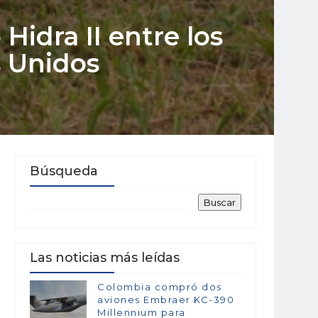
Hidra II entre los
s Unidos
Búsqueda
Las noticias más leídas
Colombia compró dos
aviones Embraer KC-390
Millennium para