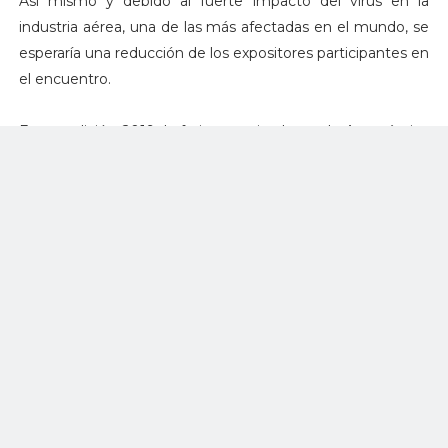
Así mismo y debido al fuerte impacto del virus en la
industria aérea, una de las más afectadas en el mundo, se
esperaría una reducción de los expositores participantes en
el encuentro.
En su edición 2019, la feria organizada por la Aeronáutica
Civil, la Fuerza Aérea Colombiana y operada por el Centro
internacional de Negocios y Exposiciones de Bogotá -
Corferias, dejó expectativas de negocios por USD 70
millones representados en más de 500 encuentros
comerciales con más de 220 expositores de 16
delegaciones de diferentes países.