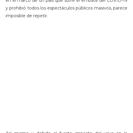
en el marco de un país que sufre el embate del COVID-19
y prohibió todos los espectáculos públicos masivos, parece
imposible de repetir.