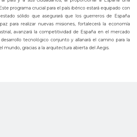
al país y a sus ciudadanos, al proporcionar a España una
ste programa crucial para el país ibérico estará equipado con
e estado sólido que asegurará que los guerreros de España
z para realizar nuevas misiones, fortalecerá la economía
dustrial, avanzará la competitividad de España en el mercado
 desarrollo tecnológico conjunto y allanará el camino para la
l mundo, gracias a la arquitectura abierta del Aegis.