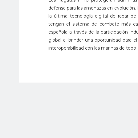
Las fragatas F-110 protegerán aún más 
defensa para las amenazas en evolución. E
la última tecnología digital de radar d
tengan el sistema de combate más capa
española a través de la participación in
global al brindar una oportunidad para el
interoperabilidad con las marinas de todo e