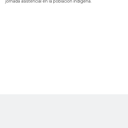
jornada asistencial en la población indígena.
El gobernador de la entidad, Justo Noguera Pietri escribió
en su cuenta Twitter: “Gracias a Dios nuestra tripulación de
la avioneta oficial dela Gobernación de Bolívar está a salvo