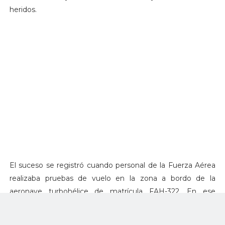
heridos.
El suceso se registró cuando personal de la Fuerza Aérea
realizaba pruebas de vuelo en la zona a bordo de la
aeronave turbohélice de matrícula FAH-322. En ese
momento el avión impactó contra un edificio de
alojamiento de persona de la Fuerza Aérea de Estados