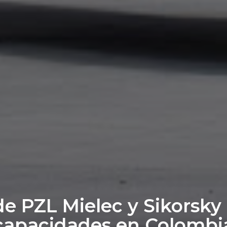
de PZL Mielec y Sikorsk
capacidades en Colombi