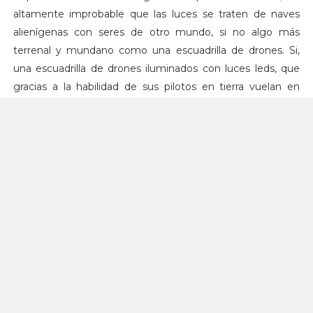
altamente improbable que las luces se traten de naves
alienígenas con seres de otro mundo, si no algo más
terrenal y mundano como una escuadrilla de drones. Si,
una escuadrilla de drones iluminados con luces leds, que
gracias a la habilidad de sus pilotos en tierra vuelan en
formación y realizan maniobras inteligéntemente
coreografiadas como parte de una posible activación de
marca para una campaña publicitaria.
De hecho no es la primera vez que este tipo de
coreografías nocturnas con drones iluminados se realiza,
para la muestra, este impresionante video donde 49
drones realizan un baile sincronizado en los cielos de
Austria.