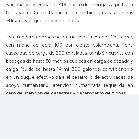
Nacional y Cotecmar, el ARC 'Golfo de Tribugá' zarpó hacia
la Ciudad de Colón, Panamá será exhibido ante las Fuerzas
Militares y el gobierno de ese país.
Esta moderna embarcación fue construida por Cotecmar,
con mano de obra 100 por ciento colombiana, tiene
capacidad de carga de 200 toneladas, también cuenta con
bodegas de hasta 50 metros cúbicos en carga paletizada y
carga líquida de hasta 14 mil 300 galones, convirtiéndolo
en un buque efectivo para el desarrollo de actividades de
apoyo humanitario, atención humanitaria requerida en
caso de atención de desastres y desembarco de tropas.
La construcción del buque generó 240 empleos directos
en promedio y más de mil empleos indirectos,
principalmente en áreas de soldadura de casco y tuberías,
contribuyendo a la generación de empleo,